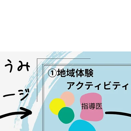
とうみ
メージ