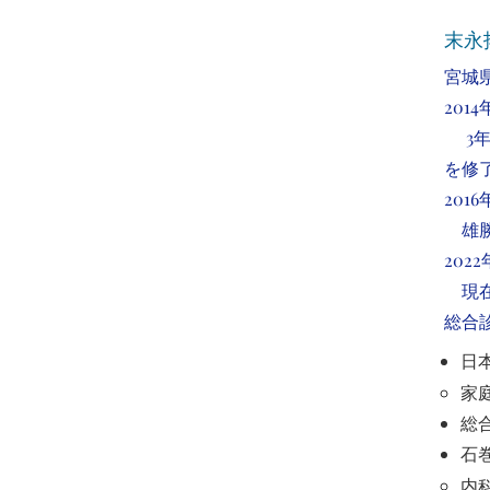
​末
宮城
201
3年
を修
201
雄勝
202
現在
総合
日
家
総
石
内