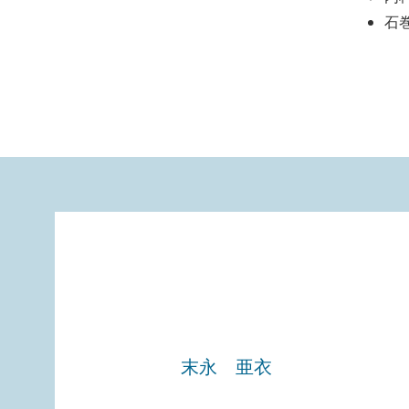
石
​末永 亜衣