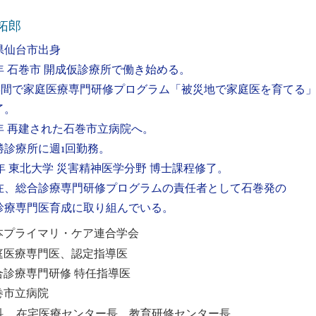
永拓郎
県仙台市出身
4年 石巻市 開成仮診療所で働き始める。
間で家庭医療専門研修プログラム「被災地で家庭医を育てる
了。
6年 再建された石巻市立病院へ。
診療所に週1回勤務。
2年 東北大学 災害精神医学分野 博士課程修了。
、総合診療専門研修プログラムの責任者として石巻発の
診療専門医育成に取り組んでいる。
本プライマリ・ケア連合学会
庭医療専門
医、
認定指導医
合診療専門研修 特任指導医​
巻市立病院
、
科
在宅医療センター
​長、
教育研
修センター長​