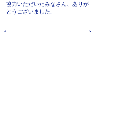
協力いただいたみなさん、ありが
とうございました。
Contents List​
ホーム＞
研究室について＞
体験記＞
石巻の風土＞
こどもとたいけん＞